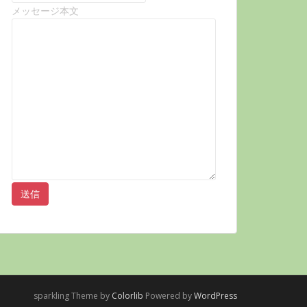
メッセージ本文
sparkling Theme by
Colorlib
Powered by
WordPress