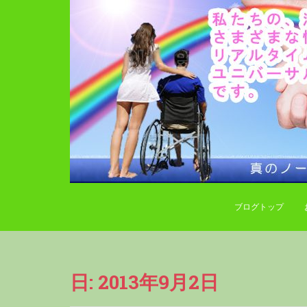
S
k
i
p
t
o
m
a
i
n
c
o
n
ブログトップ
t
e
n
t
日:
2013年9月2日