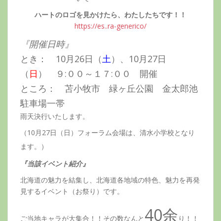
ハートのロゴを見かけたら、わたしたちです！！
https://es..ra-generico/
『開催日時』
とき： 10月26日（
土
）、10月27日
（
日
） ９:００～１７:００ 開催
ところ： 苫小牧市 緑ヶ丘公園 金太郎池
駐車場一帯
雨天決行いたします。
（10月27日（日）フォーラム会場は、清水小学校となり
ます。）
『当該イベント紹介』
北海道の魅力を結集し、北海道各地域の特色、魅力を再発
見するイベント（お祭り）です。
40余
ご当地キャラが大集合！！その数なんと
り！！