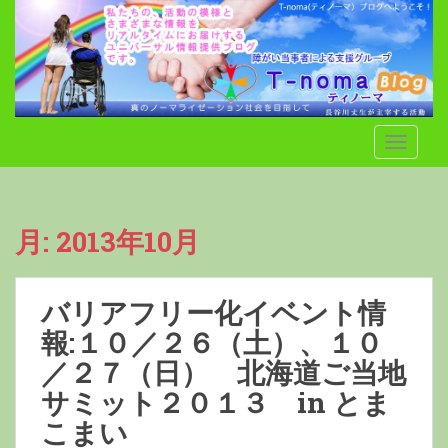
S
k
i
p
t
o
TOGGLE
m
a
i
n
月:
2013年10月
c
o
n
バリアフリー化イベント情
t
e
報:１０／２６（土）、１０
n
／２７（日） 北海道ご当地
t
サミット２０１３ in とま
こまい