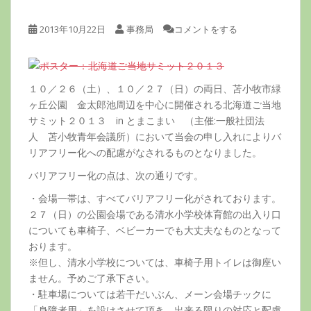
2013年10月22日
事務局
コメントをする
１０／２６（土）、１０／２７（日）の両日、苫小牧市緑
ヶ丘公園 金太郎池周辺を中心に開催される北海道ご当地
サミット２０１３ in とまこまい （主催:一般社団法
人 苫小牧青年会議所）において当会の申し入れによりバ
リアフリー化への配慮がなされるものとなりました。
バリアフリー化の点は、次の通りです。
・会場一帯は、すべてバリアフリー化がされております。
２７（日）の公園会場である清水小学校体育館の出入り口
についても車椅子、ベビーカーでも大丈夫なものとなって
おります。
※但し、清水小学校については、車椅子用トイレは御座い
ません。予めご了承下さい。
・駐車場については若干だいぶん、メーン会場チックに
「身障者用」を設けさせて頂き、出来る限りの対応と配慮