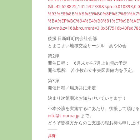
&ll=42.
628875,
141.532
788&spn
=0.0108
93,0.
%93%E8%
8B%AB%E
5%B0%8F
%E7%89%
A7
%BA%EF%
BC%94%E
4%B8%81
%E7%9B%
AE
&t=m&z=
16&brcu
rrent=3
,0x5f75
16b40fe
d78
後援:日新町町内会社会部
とまこまい地域交流サークル あやめ会
第2弾
開催日程： 6月末から7月上旬頃の予定
開催場所: 苫小牧市立中央図書館内を予定。
第3弾
開催日程／場所共に未定
決まり次第順次お知らせいていきます！
※本公演を実施するにあたり、後援して頂ける
info@t-noma.jp
まで。
どうぞ皆様方からのご支援の程お待ち申し上げ
共有: