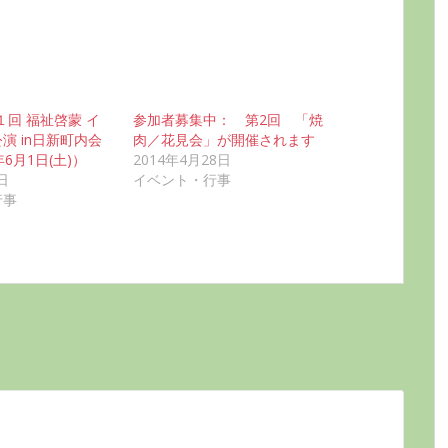
第１回 福祉啓蒙 イ
参加者募集中： 第2回 「焼
演 in日新町内会
肉／花見会」が開催されます
6月1日(土)）
2014年4月28日
日
イベント・行事
行事