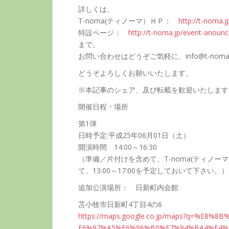
詳しくは、
T-noma(ティノーマ）ＨＰ：
http://
t-noma.
j
特設ページ：
http://
t-noma.
jp/even
t-anoun
c
まで。
お問い合わせはどうぞご気軽に、info@t-noma
どうぞよろしくお願いいたします。
※本記事のシェア、及び転載を歓迎いたします
開催日程・場所
第1弾
日時予定:平成25年06月01日（土）
開演時間 14:00～16:30
（準備／片付けを含めて、T-noma(ティノ
て、13:00～17:00を予定しておいて下さい。）
追加公演場所： 日新町内会館
苫小牧市日新町4丁目4の6
https:/
/maps.g
oogle.c
o.jp/ma
ps?q=%E
8%8B
E6%97%A
5%E6%96
%B0%E7%
94%BA4%
E4%