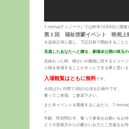
T-noma(ティノーマ）では昨年10月8日に開催
第１回 福祉啓蒙イベント 映画上
を追加公演と題し、下記日程で開始することと
見逃したあなたへと贈る、劇場未公開の珠玉の
見終わった時、障がいや難病に対するイメージ
り様を体感することがきっとできる事と思いま
入場観覧はともに無料
です。
今回は3ヶ月間で3回の公演を計画中です。
奮ってご来場、ご参加下さい。
また本イベントを開催するにあたり、T-nom
♪
年齢、性別問わず、奮って参加をお願い＆お待
どうぞ皆様方からの暖かいお力とご支援をお待