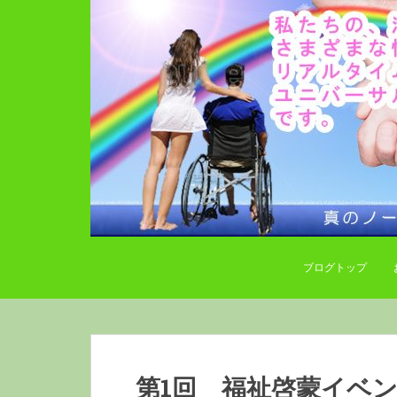
S
k
i
p
t
o
m
a
i
n
c
o
n
ブログトップ
t
e
n
t
第1回 福祉啓蒙イベ