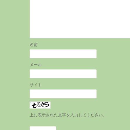
き
ま
す
)
名前
メール
サイト
上に表示された文字を入力してください。