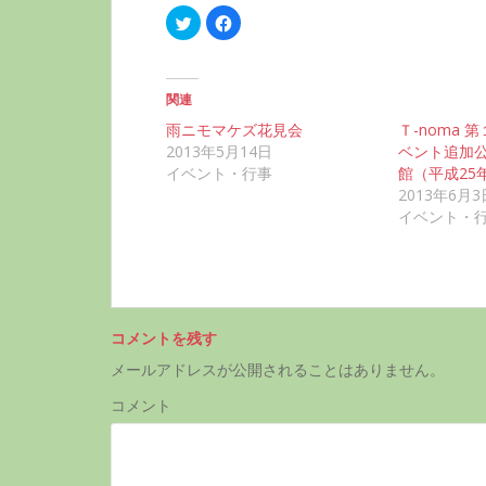
ク
F
リ
a
ッ
c
ク
e
し
b
て
o
T
o
関連
w
k
i
で
雨ニモマケズ花見会
Ｔ-noma 
t
共
t
有
2013年5月14日
ベント追加公
e
す
イベント・行事
館（平成25年
r
る
で
に
2013年6月3
共
は
有
ク
イベント・
(
リ
新
ッ
し
ク
い
し
ウ
て
ィ
く
ン
だ
ド
さ
ウ
い
コメントを残す
で
(
開
新
メールアドレスが公開されることはありません。
き
し
ま
い
す
ウ
コメント
)
ィ
ン
ド
ウ
で
開