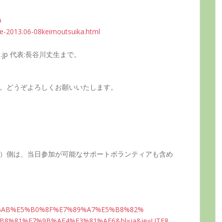
p
e-2013
.06-08k
eimouts
uika.ht
ml
.jp 代表:長谷川丈生まで。
。どうぞよろしくお願いいたします。
ーマ）側は、当日参加が可能なサポートボランティアも含め
%AB
%E5%B0%
8F%E7%8
9%A7%E5
%B8%82%
B8%8
1%E7%9B
%AE4%E3
%81%AE6
&hl=ja&
ie=UTF8