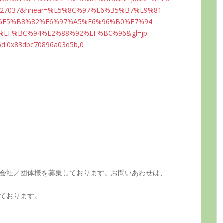
02
7037&hn
ear=%E5
%8C%97%
E6%B5%B
7%E9%81
%E5%B
8%82%E6
%97%A5%
E6%96%B
0%E7%94
%EF%B
C%94%E2
%88%92%
EF%BC%9
6&gl=jp
6d:0
x83dbc7
0896a03
d5b,0
会社／団体様を募集しております。お問いあわせは、
ております。