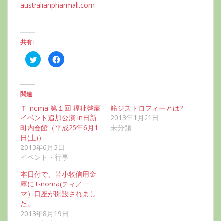
australianpharmall.com
共有:
ク
F
リ
a
ッ
c
ク
e
し
b
て
o
T
o
関連
w
k
i
で
Ｔ-noma 第１回 福祉啓蒙
筋ジストロフィーとは?
t
共
t
有
イベント追加公演 in日新
2013年1月21日
e
す
町内会館（平成25年6月1
未分類
r
る
で
に
日(土)）
共
は
有
ク
2013年6月3日
(
リ
イベント・行事
新
ッ
し
ク
い
し
本日付で、苫小牧信用金
ウ
て
ィ
く
庫にT-noma(ティノー
ン
だ
マ）口座が開設されまし
ド
さ
ウ
い
た。
で
(
開
新
2013年8月19日
き
し