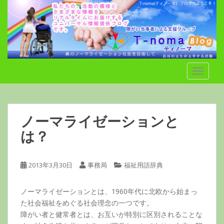
S
k
i
p
t
o
TOGGLE
m
a
i
n
ノーマライゼーションと
c
o
は？
n
t
2013年3月30日
事務局
福祉用語辞典
e
n
t
ノーマライゼーションとは、1960年代に北欧から始まっ
た社会福祉をめぐる社会理念の一つです。
障がい者と健常者とは、お互いが特別に区別されることな