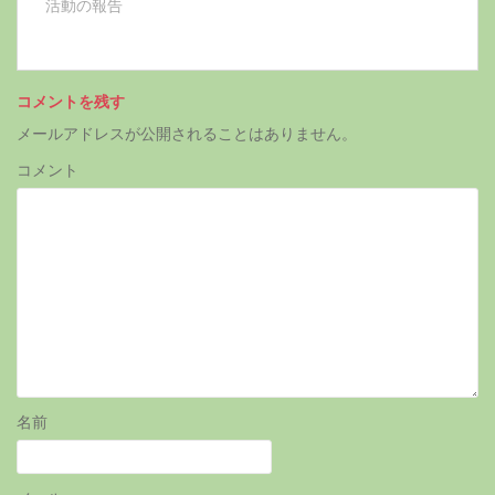
活動の報告
ま
い
す
ウ
)
ィ
ン
ド
ウ
で
開
コメントを残す
き
ま
メールアドレスが公開されることはありません。
す
)
コメント
名前