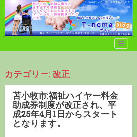
S
k
i
p
t
o
TOGGLE
m
a
i
n
カテゴリー:
改正
c
o
n
苫小牧市:福祉ハイヤー料金
t
e
助成券制度が改正され、平
n
成25年4月1日からスタート
t
となります。